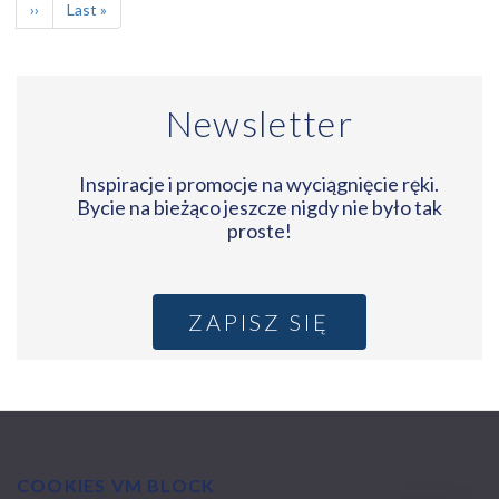
Następna
››
Ostatnia
Last »
strona
strona
Newsletter
Inspiracje i promocje na wyciągnięcie ręki.
Bycie na bieżąco jeszcze nigdy nie było tak
proste!
ZAPISZ SIĘ
COOKIES VM BLOCK