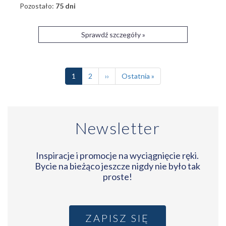
Pozostało:
75 dni
Sprawdź szczegóły »
Stronicowanie
Bieżąca
1
Page
2
Następna
››
Ostatnia
Ostatnia »
strona
strona
strona
Newsletter
Inspiracje i promocje na wyciągnięcie ręki.
Bycie na bieżąco jeszcze nigdy nie było tak
proste!
ZAPISZ SIĘ