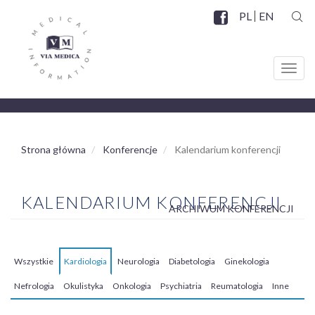
Przejdź
PL
EN
do
SZUK
Facebook
SOCIAL
treści
MENU
Toggl
navig
Strona główna
Konferencje
Kalendarium konferencji
KALENDARIUM KONFERENCJI
ARCHIWUM KONFERENCJI
Wszystkie
Kardiologia
Neurologia
Diabetologia
Ginekologia
MENU
SPECJALIZACJE
Nefrologia
Okulistyka
Onkologia
Psychiatria
Reumatologia
Inne