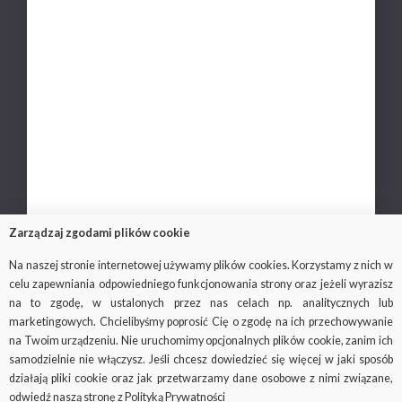
Zasady recenzji
Nasi partnerzy
Kariera
Polityka prywatności
Ochrona danych osobowych
Kontakt
Zarządzaj zgodami plików cookie
Na naszej stronie internetowej używamy plików cookies. Korzystamy z nich w
celu zapewniania odpowiedniego funkcjonowania strony oraz jeżeli wyrazisz
© 2018-2019
Via Medica
, wszystkie prawa
na to zgodę, w ustalonych przez nas celach np. analitycznych lub
zastrzeżone
marketingowych. Chcielibyśmy poprosić Cię o zgodę na ich przechowywanie
na Twoim urządzeniu. Nie uruchomimy opcjonalnych plików cookie, zanim ich
Ważne: strona viamedica.pl wykorzystuje pliki cookies.
samodzielnie nie włączysz. Jeśli chcesz dowiedzieć się więcej w jaki sposób
Czym są i do czego służą pliki cookies, możesz się dowiedzieć na
działają pliki cookie oraz jak przetwarzamy dane osobowe z nimi związane,
stronie
odwiedź naszą stronę z Polityką Prywatności
http://wszystkoociasteczkach.pl/