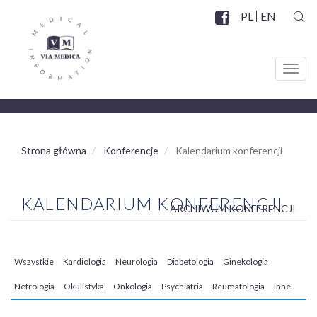
Przejdź
PL
EN
do
SZUK
Facebook
SOCIAL
treści
MENU
Toggl
navig
Strona główna
Konferencje
Kalendarium konferencji
KALENDARIUM KONFERENCJI
ARCHIWUM KONFERENCJI
Wszystkie
Kardiologia
Neurologia
Diabetologia
Ginekologia
MENU
Nefrologia
Okulistyka
Onkologia
Psychiatria
Reumatologia
Inne
SPECJALIZACJE