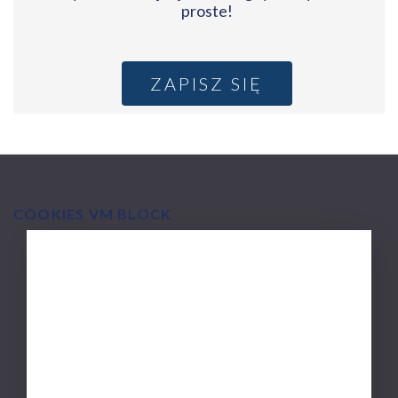
proste!
ZAPISZ SIĘ
COOKIES VM BLOCK
MAIN
O firmie Via Medica
NAVIGATION
Zakres działalności
Misja i doświadczenie
Polityka wydawnicza