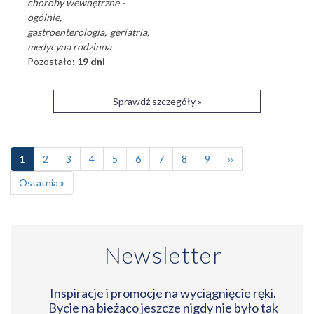
choroby wewnętrzne -
ogólnie
gastroenterologia
geriatria
medycyna rodzinna
Pozostało:
19 dni
Sprawdź szczegóły »
Stronicowanie
Bieżąca
1
Page
2
Page
3
Page
4
Page
5
Page
6
Page
7
Page
8
Page
9
Następna
››
strona
strona
Ostatnia
Ostatnia »
strona
Newsletter
Inspiracje i promocje na wyciągnięcie ręki.
Bycie na bieżąco jeszcze nigdy nie było tak