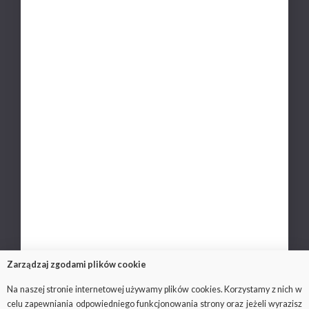
Zakres działalności
Misja i doświadczenie
Polityka wydawnicza
Zasady recenzji
Nasi partnerzy
Kariera
Polityka prywatności
Ochrona danych osobowych
Kontakt
Zarządzaj zgodami plików cookie
Na naszej stronie internetowej używamy plików cookies. Korzystamy z nich w
celu zapewniania odpowiedniego funkcjonowania strony oraz jeżeli wyrazisz