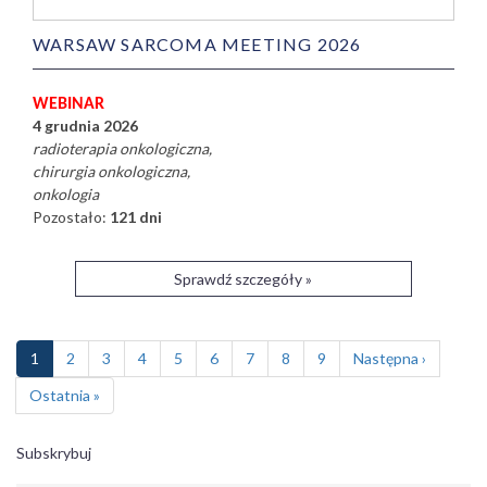
WARSAW SARCOMA MEETING 2026
WEBINAR
4 grudnia 2026
radioterapia onkologiczna
chirurgia onkologiczna
onkologia
Pozostało:
121 dni
Sprawdź szczegóły »
Stronicowanie
Bieżąca
1
Page
2
Page
3
Page
4
Page
5
Page
6
Page
7
Page
8
Page
9
Następna
Następna ›
strona
strona
Ostatnia
Ostatnia »
strona
Subskrybuj