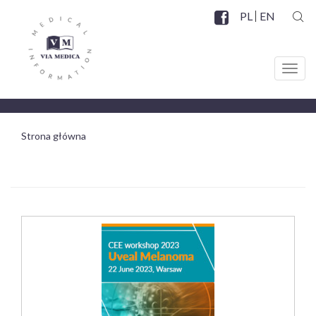
Przejdź
PL
EN
do
SZUK
Facebook
SOCIAL
treści
MENU
Toggl
navig
Strona główna