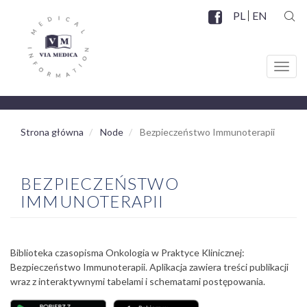
Przejdź
PL
EN
do
SZUK
Facebook
SOCIAL
treści
MENU
Toggl
navig
Strona główna
Node
Bezpieczeństwo Immunoterapii
BEZPIECZEŃSTWO
IMMUNOTERAPII
Biblioteka czasopisma Onkologia w Praktyce Klinicznej:
Bezpieczeństwo Immunoterapii. Aplikacja zawiera treści publikacji
wraz z interaktywnymi tabelami i schematami postępowania.