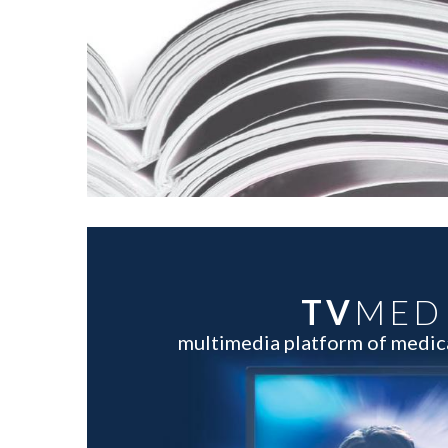
TV
MED
multimedia platform of medi