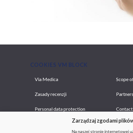
COOKIES VM BLOCK
Via Medica
Scope of
MAIN
NAVIGATION
Zasady recenzji
Partner
Personal data protection
Contact
Zarządzaj zgodami plikó
Na naszej stronie internetowej 