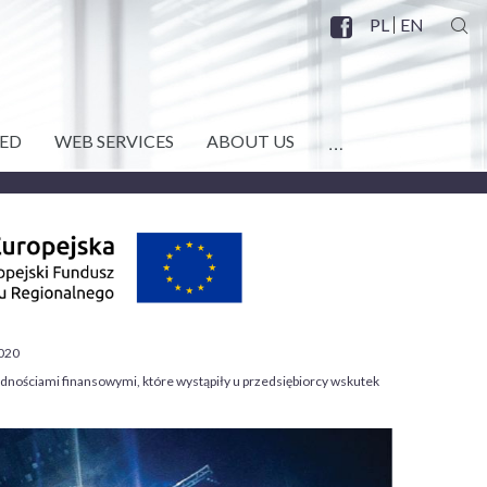
PL
EN
SZU
Facebook
SOCIAL
MENU
ED
WEB SERVICES
ABOUT US
MORE
2020
rudnościami finansowymi, które wystąpiły u przedsiębiorcy wskutek