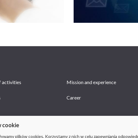
 activities
Mission and experience
s
Career
w cookie
używamy plików cookies. Korzystamy z nich w celu zapewniania odpowied