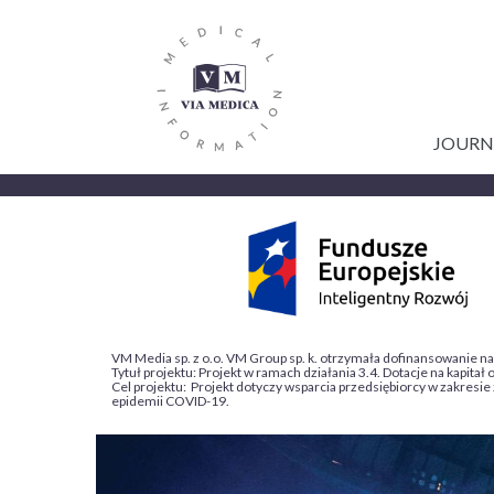
GŁÓWNA
Skip
to
NAWIGACJA
main
content
JOURN
VM Media sp. z o.o. VM Group sp. k. otrzymała dofinansowanie n
Tytuł projektu: Projekt w ramach działania 3.4. Dotacje na kapi
Cel projektu: Projekt dotyczy wsparcia przedsiębiorcy w zakresie
epidemii COVID-19.