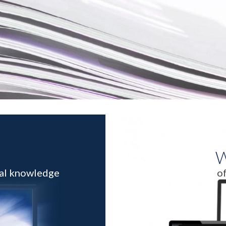
cal knowledge
of